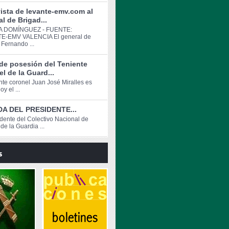
ista de levante-emv.com al
l de Brigad...
 DOMÍNGUEZ - FUENTE:
E-EMV VALENCIA El general de
 Fernando ...
de posesión del Teniente
l de la Guard...
ente coronel Juan José Miralles es
y el ...
A DEL PRESIDENTE...
idente del Colectivo Nacional de
de la Guardia ...