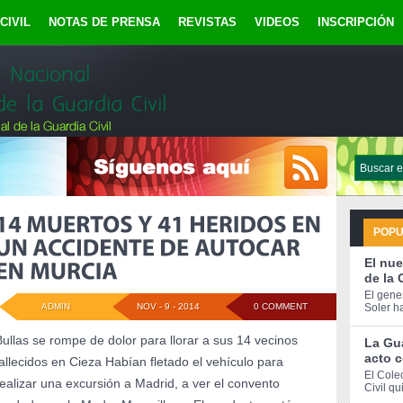
CIVIL
NOTAS DE PRENSA
REVISTAS
VIDEOS
INSCRIPCIÓN
POP
El nue
de la 
El gene
ADMIN
NOV - 9 - 2014
0 COMMENT
Soler h
Bullas se rompe de dolor para llorar a sus 14 vecinos
La Gua
acto c
fallecidos en Cieza Habían fletado el vehículo para
El Cole
realizar una excursión a Madrid, a ver el convento
Civil qu