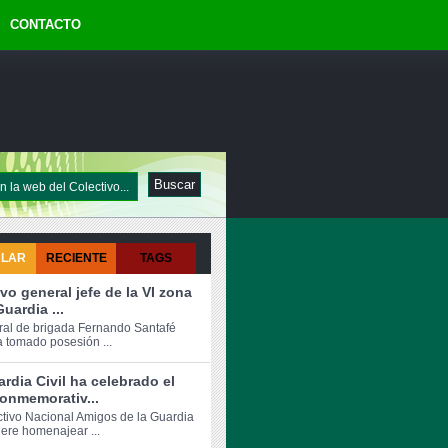
CONTACTO
ULAR
RECIENTE
TAGS
vo general jefe de la VI zona
Guardia ...
ral de brigada Fernando Santafé
a tomado posesión ...
rdia Civil ha celebrado el
onmemorativ...
ctivo Nacional Amigos de la Guardia
iere homenajear ...