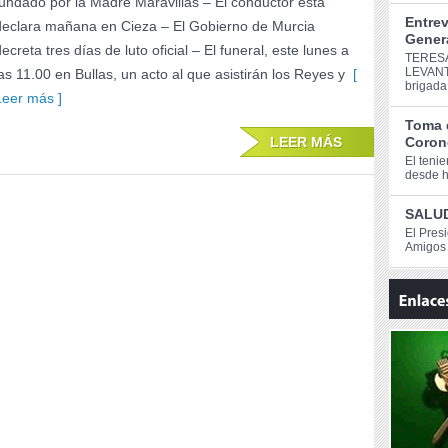
fundado por la Madre Maravillas – El conductor está
Entrev
declara mañana en Cieza – El Gobierno de Murcia
Genera
ecreta tres días de luto oficial – El funeral, este lunes a
TERESA
LEVANT
las 11.00 en Bullas, un acto al que asistirán los Reyes y
[
brigada
Leer más ]
Toma 
LEER MÁS
Corone
El teni
desde ho
SALUD
El Pres
Amigos 