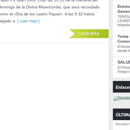
Pablo II y Juan XXIII. Eran las 10.15 de la mañana del
Entrev
Domingo de la Divina Misericordia, que será recordado
Genera
como el «Día de los cuatro Papas». A las 9.32 había
TERESA
llegado a
[ Leer más ]
LEVANT
brigada
LEER MÁS
Toma 
Corone
El teni
desde ho
SALUD
El Pres
Amigos 
Revista n