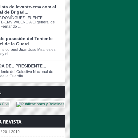
ista de levante-emv.com al
l de Brigad...
 DOMÍNGUEZ - FUENTE:
E-EMV VALENCIA El general de
 Fernando ...
de posesión del Teniente
l de la Guard...
ente coronel Juan José Miralles es
y el ...
A DEL PRESIDENTE...
idente del Colectivo Nacional de
de la Guardia ...
º 20- I 2019