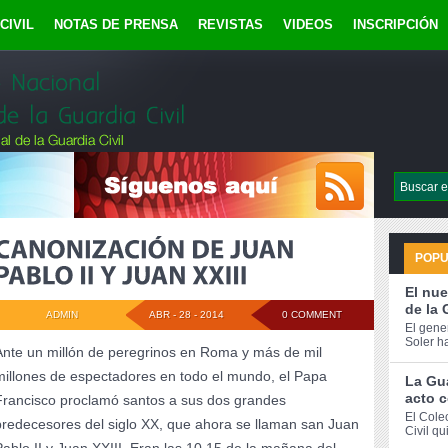
CIVIL
NOTAS DE PRENSA
REVISTAS
VIDEOS
INSCRIPCIÓN
POP
El nue
de la 
ADMIN
ABR - 28 - 2014
0 COMMENT
El gene
Soler h
Ante un millón de peregrinos en Roma y más de mil
millones de espectadores en todo el mundo, el Papa
La Gua
acto c
Francisco proclamó santos a sus dos grandes
El Cole
predecesores del siglo XX, que ahora se llaman san Juan
Civil qu