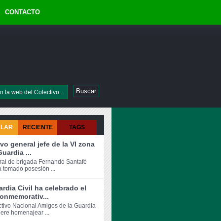
CONTACTO
ULAR
RECIENTE
TAGS
vo general jefe de la VI zona
Guardia ...
ral de brigada Fernando Santafé
a tomado posesión ...
rdia Civil ha celebrado el
onmemorativ...
ctivo Nacional Amigos de la Guardia
iere homenajear ...