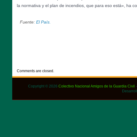
la normativa y el plan de incendios, que para eso está», ha co
Fuente:
El País.
CATEGORIES:
DESTACADOS
,
EVENTOS
Comments are closed.
Copyright © 2026
Colectivo Nacional Amigos de la Guardia Civil
-
Desarrol