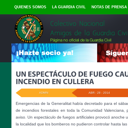
QUIENES SOMOS
LA GUARDIA CIVIL
NOTAS DE PRENSA
ADMIN
ABR - 28 - 2014
Emergencias de la Generalitat había decretado para el sába
de incendios forestales en toda la Comunidad Valenciana, p
aviso. Un espectáculo de fuegos artificiales provocó anoche 
la localidad que los bomberos no pudieron controlar hasta la