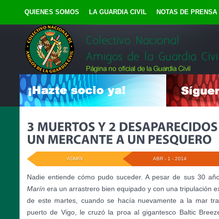
QUIENES SOMOS
LA GUARDIA CIVIL
NOTAS DE PRENSA
ADMIN
ABR - 1 - 2014
Nadie entiende cómo pudo suceder. A pesar de sus 30 año
Marín
era un arrastrero bien equipado y con una tripulación 
de este martes, cuando se hacía nuevamente a la mar tra
puerto de Vigo, le cruzó la proa al gigantesco Baltic Bree