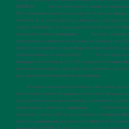
COVID-19
.
08:40
Se cree que todos los
casos
de
contagio
19
se
infectaron
través de una mujer de 61 años de
Daegu
miembros de la misma iglesia que ella) que se cree que podrí
«super contagiador». La mujer estuvo a final de enero en
Seú
el que pudo haberse
contagiado
.
08:35
De estos 15
casos
corresponden a residentes de la ciudad de Daegu (a unos 230
Seúl) y sus alrededores, informó
hoy
miércoles el Centro para
de Enfermedades de Corea (KCDC).
08:30
Por otro lado, el 
Camboya
informó
hoy
que los 781 pasajeros del
crucero W
permanecen en el país -entre ellos cinco españoles- han dad
para determinar la
infección
de
coronavirus
.
08:26
El ministro australiano de Población, Alan Tudge, dijo
los evacuados saldrán de
Japón
a primera hora del jueves, e
como se había anunciado inicialmente, y trasladados a Darwin
donde pasarán 14 días en
cuarentena
.
08:22
También hemos
repatriará el jueves a 180 de sus ciudadanos del
crucero Di
estado en
cuarentena
en un puerto de
Japón
con 542
caso
coronavirus COVID-19
a bordo, mientras otros 15 permanece