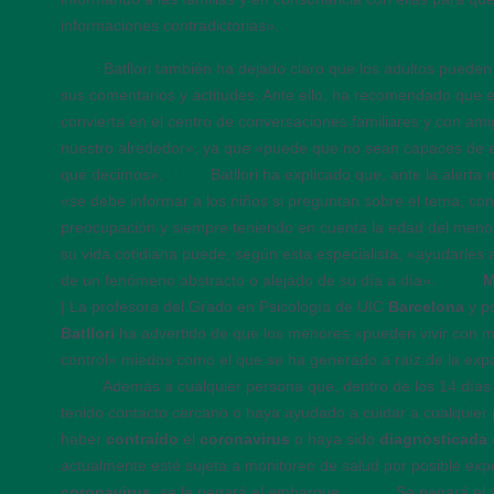
informaciones contradictorias».
11:52
Batllori también ha dejado claro que los adultos puede
sus comentarios y actitudes. Ante ello, ha recomendado que 
convierta en el centro de conversaciones familiares y con am
nuestro alrededor», ya que «puede que no sean capaces de en
que decimos».
11:48
Batllori ha explicado que, ante la alerta
«se debe informar a los niños si preguntan sobre el tema, con 
preocupación y siempre teniendo en cuenta la edad del meno
su vida cotidiana puede, según esta especialista, «ayudarles 
de un fenómeno abstracto o alejado de su día a día».
11:44
M
| La profesora del Grado en Psicología de UIC
Barcelona
y p
Batllori
ha advertido de que los menores «pueden vivir con má
control» miedos como el que se ha generado a raíz de la exp
11:40
Además a cualquier persona que, dentro de los 14 días
tenido contacto cercano o haya ayudado a cuidar a cualquie
haber
contraído
el
coronavirus
o haya sido
diagnosticada
actualmente esté sujeta a monitoreo de salud por posible exp
coronavirus
, se le negará el embarque.
11:35
Se negará el 