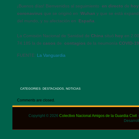
¡Buenos días! Bienvenidos al seguimiento
en directo
de
ho
coronavirus
que se originó en
Wuhan
y que se está expandie
del mundo, y su afectación en
España
.
La Comisión Nacional de Sanidad de
China
situó
hoy
en 2.00
74.185 la de
casos
de
contagios
de la neumonía
COVID-1
FUENTE:
La Vanguardia
CATEGORIES:
DESTACADOS
,
NOTICIAS
Comments are closed.
Copyright © 2026
Colectivo Nacional Amigos de la Guardia Civil
-
Desarrol