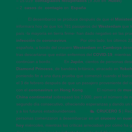
– 15.019
contagiados recuperados
(9.308 en
Hubei
)
– 2
casos
de
contagio
en
España
12:56
El desembarco se produce después de que el
Ministe
informara hoy de que los 781 pasajeros del
Westerdam
que 
país -la mayoría en tierra firme- han dado negativo en las pr
infección
de
coronavirus
.
12:52
Por otro lado, los últimos 2
española, a bordo del crucero
Westerdam
en
Camboya
des
tras descartarse que están enfermos del
COVID-19
, mientras
continúan a bordo.
12:48
En
Japón
, cientos de personas de
Diamond Princess
, de bandera británica, atracado en
Yoko
poniendo fin a una dura prueba que comenzó cuando el barc
el 3 de febrero después de que un pasajero proveniente del 
con el
coronavirus
en
Hong Kong
.
12:44
El número de
mue
China continental
sobrepasó los 2.000, pero el número de 
segundo día consecutivo, ofreciendo esperanzas y dando un re
y a los futuros estadounidenses.
12:40
🛳️
CRUCERO
S
| Re
personas comenzaron a desembarcar en un
crucero
en
cua
hoy
miércoles, mientras las críticas arreciaban por cómo ha g