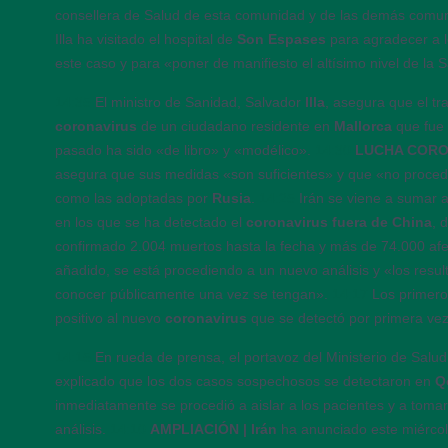
consellera de Salud de esta comunidad y de las demás com
Illa ha visitado el hospital de
Son Espases
para agradecer a l
este caso y para «poner de manifiesto el altísimo nivel de la 
14:35
El ministro de Sanidad, Salvador
Illa
, asegura que el tr
coronavirus
de un ciudadano residente en
Mallorca
que fue 
pasado ha sido «de libro» y «modélico».
14:30
LUCHA CORO
asegura que sus medidas «son suficientes» y que «no proced
como las adoptadas por
Rusia
.
14:25
Irán se viene a sumar a
en los que se ha detectado el
coronavirus fuera de China
, 
confirmado 2.004 muertos hasta la fecha y más de 74.000 af
añadido, se está procediendo a un nuevo análisis y «los resul
conocer públicamente una vez se tengan».
14:17
Los primero
positivo al nuevo
coronavirus
que se detectó por primera ve
14:15
En rueda de prensa, el portavoz del Ministerio de Salud
explicado que los dos casos sospechosos se detectaron en
Q
inmediatamente se procedió a aislar a los pacientes y a toma
análisis.
14:10
AMPLIACIÓN | Irán
ha anunciado este miérco