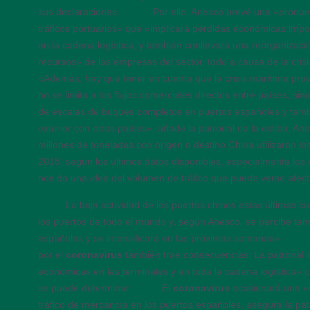
sus declaraciones.
18:35
Por ello, Anesco prevé una «pronun
tráficos portuarios» que «implicará pérdidas económicas impor
en la cadena logística, y también conllevará una reorganizació
recursos» de las empresas del sector, todo a causa de la cris
«Además, hay que tener en cuenta que la crisis marítima pro
no se limita a los flujos comerciales directos entre países, si
de escalas de buques completos en puertos españoles y tamb
exterior con otros países», añade la patronal de la estiba, A
millones de toneladas con origen o destino China utilizaron l
2018, según los últimos datos disponibles, especialmente los
nos da una idea del volumen de tráfico que puede verse afec
18:20
La baja actividad de los puertos chinos estas últimas 
los puertos de todo el mundo y, según Anesco, se percibe tam
españolas y se intensificará en las próximas semanas».
18:1
por el
coronavirus
también trae consecuencias: La patronal 
económicas en las terminales y en toda la cadena logística» 
se puede determinar.
18:10
El
coronavirus
ocasionará una «i
tráfico de mercancía en los puertos españoles, asegura la pa