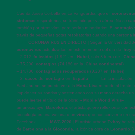
Cuenta Josep Corbella en La Vanguardia, que el
coronaviru
síntomas
respiratorios, se transmite por vía aérea. No se sab
también por otras vías, pero serían minoritarias. El
contagio
través de pequeñas gotas respiratorias cuando una persona i
11:00
CORONAVIRUS EN DIRECTO
| Según la Universidad J
coronavirus
actualizados en este momento del día de
hoy
s
– 2.012
fallecidos
(1.921 en
Hubei
, solo 5 fuera de
China
– 75.200
contagios
(74.186 en la
China continental
)
– 14.730
contagiados recuperados
(9.237 en
Hubei
)
– 2
casos
de
contagio
en
España
10:55
En la instalación,
Sant Jaume, se puede ver a la
Mona Lisa
mirando al frente,
impide ver su sonrisa y sosteniendo con su mano derecha un m
puede leerse el título de la obra: »
Mobile World Virus
«.
10:
amaneció ayer
Barcelona
, el artista quiere reflexionar con 
tecnología es una vacuna o un
virus
que nos convierte en es
Facebook.
10:45
MWC 2020
| El artista urbano
Tvboy
ha retr
de
Barcelona
a la
Gioconda
, la icónica obra de
Leonardo Da