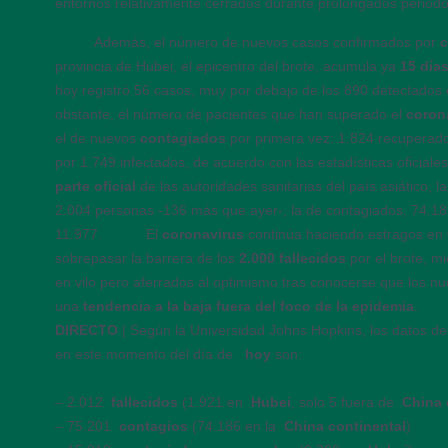
entornos relativamente cerrados durante prolongados periodo
13:20
Además, el número de nuevos casos confirmados por
c
provincia de Hubei, el epicentro del brote, acumula ya
15 día
hoy registró 56 casos, muy por debajo de los 890 detectados 
obstante, el número de pacientes que han superado el
coron
el de nuevos
contagiados
por primera vez: 1.824 recuperado
por 1.749 infectados, de acuerdo con las estadísticas oficiale
parte oficial
de las autoridades sanitarias del país asiático, l
2.004 personas -136 más que ayer-, la de contagiados, 74.185
11.977.
13:05
El
coronavirus
continúa haciendo estragos en
sobrepasar la barrera de los
2.000 fallecidos
por el brote, m
en vilo pero aferrados al optimismo tras conocerse que los n
una
tendencia a la baja fuera del foco de la epidemia
.
13:
DIRECTO
| Según la Universidad Johns Hopkins, los datos 
en este momento del día de
hoy
son:
– 2.012
fallecidos
(1.921 en
Hubei
, solo 5 fuera de
China 
– 75.201
contagios
(74.186 en la
China continental
)