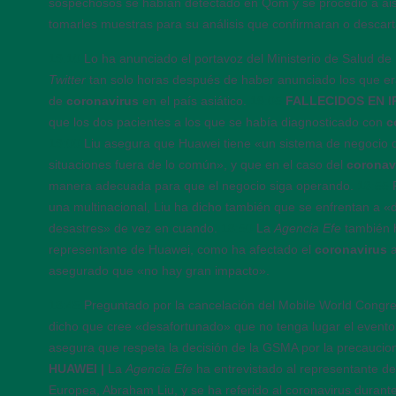
sospechosos se habían detectado en Qom y se procedió a aisl
tomarles muestras para su análisis que confirmaran o descar
19:10
Lo ha anunciado el portavoz del Ministerio de Salud d
Twitter
tan solo horas después de haber anunciado los que er
de
coronavirus
en el país asiático.
19:05
FALLECIDOS EN I
que los dos pacientes a los que se había diagnosticado con
c
19:00
Liu asegura que Huawei tiene «un sistema de negocio d
situaciones fuera de lo común», y que en el caso del
coronav
manera adecuada para que el negocio siga operando.
18:55
una multinacional, Liu ha dicho también que se enfrentan a «d
desastres» de vez en cuando.
18:50
La
Agencia Efe
también h
representante de Huawei, como ha afectado el
coronavirus
asegurado que «no hay gran impacto».
18:45
Preguntado por la cancelación del Mobile World Congre
dicho que cree «desafortunado» que no tenga lugar el evento
asegura que respeta la decisión de la GSMA por la precauci
HUAWEI |
La
Agencia Efe
ha entrevistado al representante d
Europea, Abraham Liu, y se ha referido al coronavirus durante