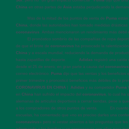
Sur
, pero no “un gran impacto comercial”.
Puma
dijo que una
China
en otras partes de
Asia
estaba perjudicando la deman
12:14
Más de la mitad de los puntos de venta de
Puma
están
China
, donde las autoridades han tomado medidas drásticas
coronavirus
. Ambas mencionaron un rendimiento más débil 
12:10
El pronóstico sombrío de las compañías de ropa deport
de que el brote de
coronavirus
ha provocado la ralentización
China
y a escala mundial, reduciendo la demanda de produc
hasta zapatillas de deporte.
12:05
Adidas
registró una caída
desde el 25 de enero, en gran parte a causa del
coronavirus
correo electrónico.
Puma
dijo que las ventas y los beneficios
primer trimestre y pronosticó beneficios más débiles de lo pre
CORONAVIRUS EN CHINA
|
Adidas
y su competidor
Puma
en
China
han sufrido el impacto del
coronavirus
, lo cual ha
alemanas de artículos deportivos a cerrar tiendas, pese a que
a los compradores de otros puntos de venta.
11:56
En cuanto 
escuelas, ha comentado que «no es preciso darles una confer
coronavirus
» pero sí «estar abiertos a las preguntas que le
informando a las familias y en consonancia con ellas para que