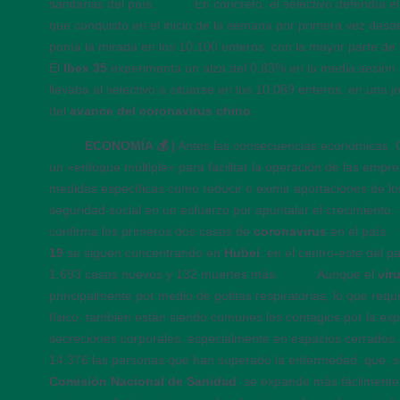
sanitarias del país.
13:45
En concreto, el selectivo defendía e
que conquistó en el inicio de la semana por primera vez des
ponía la mirada en los 10.100 enteros, con la mayor parte de 
El
Ibex 35
experimenta un alza del 0,83% en la media sesión 
llevaba al selectivo a situarse en los 10.089 enteros, en una 
del
avance del coronavirus chino
.
13:35
ECONOMÍA 💰 |
Antes las consecuencias económicas, 
un «enfoque múltiple» para facilitar la operación de las empr
medidas específicas como reducir o eximir aportaciones de l
seguridad social en un esfuerzo por apuntalar el crecimiento.
confirma los primeros dos casos de
coronavirus
en el país.
1
19
se siguen concentrando en
Hubei
, en el centro-este del 
1.693 casos nuevos y 132 muertes más.
13:28
Aunque el
vir
principalmente por medio de gotitas respiratorias, lo que requ
físico, también están siendo comunes los contagios por la exp
secreciones corporales, especialmente en espacios cerrados
14.376 las personas que han superado la enfermedad, que, s
Comisión Nacional de Sanidad
, se expande más fácilmente