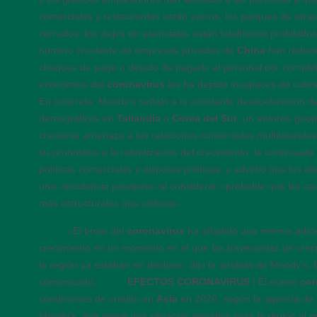
comerciales y restaurantes están vacíos; los parques de atrac
cerrados; los viajes no esenciales están totalmente prohibido
número creciente de empresas privadas de
China
han reducid
cheques de pago o dejado de pagarle al personal por complet
económico del
coronavirus
les ha dejado incapaces de cubri
En concreto, Moody’s señaló a la constante desaceleración 
demográficos en
Tailandia
o
Corea del Sur
, un entorno geop
creciente amenaza a las relaciones comerciales multilaterale
su pronóstico a la ralentización del crecimiento, la continuada
políticas comerciales y disputas políticas, y advirtió que los e
una «incidencia pasajera» al considerar «probable que las c
más estructurales que cíclicas».
08:50
«El brote del
coronavirus
ha añadido una merma adicio
crecimiento en un momento en el que las trayectorias de cre
la región ya estaban en declive», dijo la analista de Moody’s
comunicado.
08:45
EFECTOS CORONAVIRUS
| El nuevo
cor
condiciones de crédito en
Asia
en 2020, según la agencia de c
Moody’s, que prevé una situación negativa para la región al 