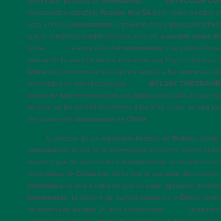
suministrar pruebas de
coronavirus
.
09:48
DETECCIÓN CO
farmacéutica española
Pharma Mar SA
tiene como objetivo 
para el nuevo
coronavirus
el próximo mes y planea distribuir
que la compañía estableció hace años en la
ciudad china 
brote.
09:44
La expansión del
coronavirus
y su posible impa
centrando la atención de los inversores que hoy no obstante, 
China
de comprometerse a aportar apoyo a las empresas que 
normalidad en sus operaciones.
09:40
BOLSAY CORONAVI
sesión de
hoy
miércoles con una subida del 0,34%, lo que ha l
situarse en los 10.039,90 enteros a las 9.01 horas, en una jo
del avance del
coronavirus
de
China
.
09:36
El director de un importante hospital en
Wuhan
, donde 
coronavirus
, murió de la enfermedad el martes, convirtiéndo
sanitario que ha sucumbido a la enfermedad, conocida como
autoridades de
China
han dicho que la aparente disminución 
infectados
es una prueba de que se están aplicando medidas 
coronavirus
. El número de nuevos
casos
en la
China
contin
ha disminuido durante 15 días consecutivos.
09:28
La provin