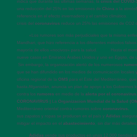
indica que durante las últimas semanas, la
crisis del COVID-
una reducción del 25% en las emisiones de
China
a la atmós
referencia en el efecto invernadero y el cambio climático.
16:
crisis del
coronavirus
reduce un 25% las emisiones de CO2 
16:30
«Los rumores son más perjudiciales que la misma enf
Mandhari, que hizo referencia a los diferentes métodos falsos
mayoría de ellos «nocivos» para la salud.
16:25
Hasta el mom
nueve casos en Emiratos Árabes Unidos y uno en Egipto, de u
Sin embargo, la organización alertó de los numerosos
rumor
que se han difundido en los medios de comunicación locales 
oficina regional de la
OMS
para el Este del Mediterráneo, qu
hasta Afganistán, anuncia un plan de apoyo a los Gobiernos l
contra los
rumores
en medio de la
alerta por el coronavirus
CORONAVIRUS |
La
Organizacion Mundial de la Salud (O
Mediterráneo oriental contra rumores sobre
coronavirus.
16
sus zapatos y ropas se producen en el país y
Adidas
asegura
mitigar el impacto en el
abastecimiento
, sin dar más detalles
16:07
Adidas
vende sus productos en unas 12.000 tiendas 