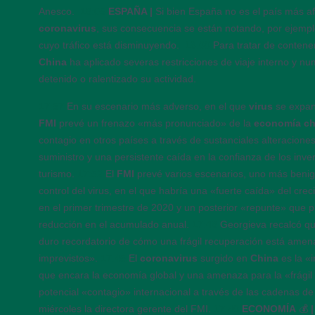
Anesco.
18:05
ESPAÑA |
Si bien España no es el país más afe
coronavirus
, sus consecuencia se están notando, por ejempl
cuyo tráfico está disminuyendo.
18:00
Para tratar de contene
China
ha aplicado severas restricciones de viaje interno y n
detenido o ralentizado su actividad.
17:57
En su escenario más adverso, en el que
virus
se expan
FMI
prevé un frenazo «más pronunciado» de la
economía ch
contagio en otros países a través de sustanciales alteracione
suministro y una persistente caída en la confianza de los inve
turismo.
17:52
El
FMI
prevé varios escenarios, uno más beni
control del virus, en el que habría una «fuerte caída» del cr
en el primer trimestre de 2020 y un posterior «repunte» que 
reducción en el acumulado anual.
17:48
Georgieva recalcó q
duro recordatorio de cómo una frágil recuperación está ame
imprevistos».
17:45
El
coronavirus
surgido en
China
es la «
que encara la economía global y una amenaza para la «frágil 
potencial «contagio» internacional a través de las cadenas de 
miércoles la directora gerente del FMI.
17:40
ECONOMÍA
💰