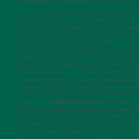
de
coronavirus
que ha
infectado
a más de 540 personas.
12:35
Casi la mitad de los sondeados subrayaron que no sa
fármacos para continuar su tratamiento (que suele ser crónico
seropositivos), por la imposibilidad de regresar a sus localida
de muchos centros. De acuerdo con ONUSIDA, la situación se 
ayuda de asociaciones de seropositivos de
China
.
12:30
Adem
sondeados subrayaron que no saben dónde conseguir nuevos
tratamiento (que suele ser crónico en la mayoría de los seropos
de regresar a sus localidades de origen o la saturación de mu
causa del
coronavirus
.
12:26
Un sondeo a miembros de este c
organización de Naciones Unidas junto a las autoridades de
C
de los portadores del VIH en el país corren riesgo de quedarse
cuestión de días debido a las restricciones de movimientos y
ciudades.
12:22
CUARENTENA EN CHINA
| Las medidas de
diversas partes de
China
por el
coronavirus
de
Wuhan
, uni
muchos hospitales para tratar a enfermos de
COVID-19
, difi
seropositivos chinos a antirretrovirales y otros tratamientos,
Adidas dijo que había observado algunos descensos en el trá