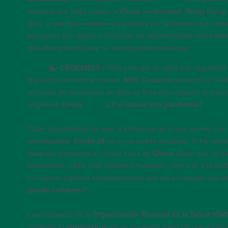
persona que haya viajado a
China continental, Hong Kon
días, o que haya visitado o transitado por aeropuertos en esta
pasajeros con signos o síntomas de enfermedades como fiebre
dificultad para respirar se les negará el embarque.
11:30
🛳️
CRUCEROS
| Para proteger la salud y la seguridad
tripulación en todo el mundo,
MSC Cruceros
comenzó el 24 d
acciones de precaución en toda su flota con respecto al nue
originó en
China
.
11:25
¿Y si causa una pandemia?
Cabe la posibilidad de que, a diferencia de lo que ocurrió con 
coronavirus
Covid-19
ya no se pueda erradicar. Si ha veni
después empezará a circular fuera de
China
. Dado que se tr
humanidad, nadie está ­todavía inmunizado contra él, y la epi
Lo cual no significa necesariamente que vaya a causar una ca
puede contener?
Los esfuerzos de la
Organización Mundial de la Salud (O
contener el
coronavirus
en su epicentro antes de que arraigu