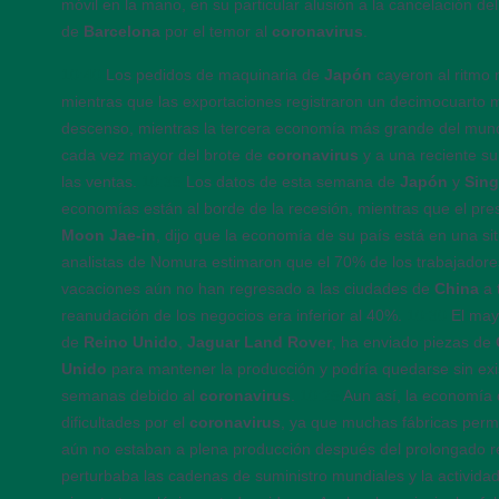
móvil en la mano, en su particular alusión a la cancelación de
de
Barcelona
por el temor al
coronavirus
.
10:40
Los pedidos de maquinaria de
Japón
cayeron al ritmo
mientras que las exportaciones registraron un decimocuarto 
descenso, mientras la tercera economía más grande del mund
cada vez mayor del brote de
coronavirus
y a una reciente s
las ventas.
10:35
Los datos de esta semana de
Japón
y
Sin
economías están al borde de la recesión, mientras que el pr
Moon Jae-in
, dijo que la economía de su país está en una s
analistas de Nomura estimaron que el 70% de los trabajadore
vacaciones aún no han regresado a las ciudades de
China
a 
reanudación de los negocios era inferior al 40%.
10:30
El may
de
Reino Unido
,
Jaguar Land Rover
, ha enviado piezas de
Unido
para mantener la producción y podría quedarse sin ex
semanas debido al
coronavirus
.
10:25
Aun así, la economía
dificultades por el
coronavirus
, ya que muchas fábricas perm
aún no estaban a plena producción después del prolongado r
perturbaba las cadenas de suministro mundiales y la activid