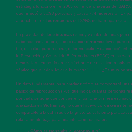
es­trategia funcionó en el 2003 con el
coronavirus
del
SARS
,
que
infectó
a 8.098 personas y causó 774
muertes
en 17 pa
a aquel brote, el
coronavirus
del SARS no ha reaparecido.
1
La gravedad de los
síntomas
es muy variable de unas person
sabemos hasta ahora, puede causar
síntomas
leves parecid
tos, dificultad para respirar, dolor muscular y cansancio”, in
la Prevención y Control de Enfermedades (ECDC) en su web.
desarrollan neumonía grave, síndrome de dificultad respirato
séptico que pueden llevar a la muerte”.
11:10
¿Es muy cont
Un dato fundamental para predecir cómo se comportará una 
básico de reproducción (R0), que indica cuántas personas re
por cada persona que contrae el virus. Una primera ­estimac
analizados en
Wuhan
sugirió que el nuevo
coronavirus
tení
comparable a la del virus de la gripe. Es suficiente para cau
relativamente baja para una infección respiratoria.
11:05
¿Cómo se transmite el coronavirus?