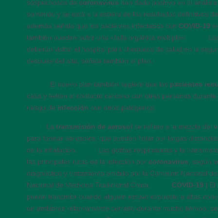
sospechosos de
coronavirus
han dado positivo en el análisis
sometido y se está a la espera de los resultados definitivos d
además señala que los pacientes infectados con
COVID-19
en
también pueden sufrir una «falla orgánica múltiple».
14:03
Lo
deberán visitar el hospital para chequeos de salud en la seg
después del alta, señala también el plan.
14:00
El nuevo plan también sugiere que los
pacientes rec
casa y eviten el contacto cercano con otras personas durante 
riesgo de
infección
con otros patógenos.
13:57
La
transmisión de aerosol
se refiere a la mezcla del
v
para formar aerosoles, que pueden flotar por largas distancia
de la inhalación.
13:55
Las gotitas respiratorias y la transmis
las principales rutas de la infección por
coronavirus
, según l
diagnóstico y tratamiento emitido por la Comisión Nacional de
Nacional de Medicina Tradicional China.
13:50
COVID-19 |
El
puede transmitir cuando alguien estuvo expuesto a altas con
un ambiente relativamente cerrado durante mucho tiempo, se