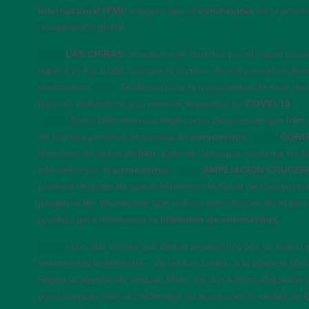
Internacional (FMI
) asegura que el
coronavirus
es la amena
recuperación global.
17:35
LAS CIFRAS
: el número de muertos por el nuevo coro
supera ya los 2.000, aunque el número de nuevos casos dis
consecutivo
17:30
Se desconocía la nacionalidad de esas dos
puso en aislamiento tras conocer el positivo en
COVID-19
.
17:25
Estos fallecimientos llegan poco después de que
Irán
de hoy sus primeros dos casos de
coronavirus
.
17:20
CORO
Ministerio de Salud de
Irán
, Kianush Jahanpur, confirma en
T
infectados por el
coronavirus
.
17:15
AMPLIACIÓN CRUCER
produce después de que el Ministerio de Salud de Camboya i
pasajeros del Westerdam que todavía permanecen en el país 
pruebas para determinar la
infección de coronavirus.
17:12
«Los dos iraníes que dieron positivo hoy por un nuevo
enfermedad respiratoria», dijo el funcionario a la agencia Meh
Según la agencia de noticias Mehr, los dos iraníes afectados 
poco después que se confirmase su positivo en la ciudad de