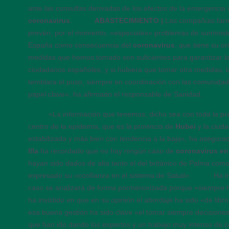
ante las consultas derivadas de los efectos de la emergencia 
coronavirus
.
15:05
ABASTECIMIENTO |
Las compañías far
prevén, por el momento, «especiales» problemas de suminis
España como consecuencia del
coronavirus
, que tiene su o
medidas que hemos tomado son suficientes para garantizar la
ciudadanos españoles, y si hubiera que tomar otra medidas, 
temblara el puso, siempre en coordinación con las comunida
papel clave», ha afirmado el responsable de Sanidad.
14:55
«La información que tenemos, dicho sea con toda la pr
centro de la epidemia, que es la provincia de
Hubei
y la ciud
estabilizada y más bien con tendencia a la baja», ha asegura
Illa
ha recordado que no hay ningún caso de
coronavirus e
hayan sido dados de alta tanto el del británico de Palma com
expresado su «confianza en el sistema de Salud».
14:47
Ha i
caso se analizará de forma pormenorizada porque «siempre h
ha insistido en que en su opinión el abordaje ha sido «de libr
esa buena gestión ha sido clave «el tomar siempre decisiones
que han ido dando los expertos y un trabajo muy intenso de c