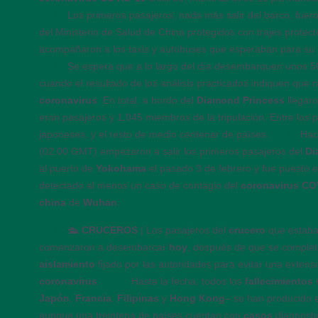
08:18
Los primeros pasajeros, nada más salir del barco, fuero
del Ministerio de Salud de China protegidos con trajes protecto
acompañaron a los taxis y autobuses que esperaban para su tr
08:18
Se espera que a lo largo del día desembarquen unos 5
cuando el resultado de los análisis practicados indiquen que 
coronavirus
. En total, a bordo del
Diamond Princess
llegar
eran pasajeros y 1.045 miembros de la tripulación. Entre los 
japoneses, y el resto de medio centenar de países.
08:14
Hac
(02.00 GMT) empezaron a salir los primeros pasajeros del
Di
al puerto de
Yokohama
el pasado 3 de febrero y fue puesto 
detectado al menos un caso de contagio del
coronavirus CO
china
de
Wuhan
.
08:10
🛳️
CRUCEROS
| Los pasajeros del
crucero
que estab
comenzaron a desembarcar
hoy
, después de que se complet
aislamiento
fijado por las autoridades para evitar una extens
coronavirus
.
08:06
Hasta la fecha, todos los
fallecimientos
Japón
,
Francia
,
Filipinas
y
Hong Kong
– se han producido 
aunque una treintena de países cuentan con
casos
diagnost