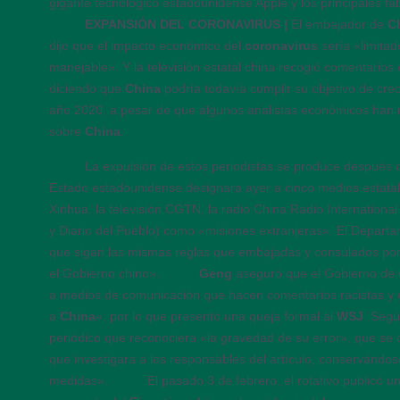
gigante tecnológico estadounidense Apple y los principales fa
10:20
EXPANSIÓN DEL CORONAVIRUS |
El embajador de
C
dijo que el impacto económico del
coronavirus
sería «limitad
manejable». Y la televisión estatal china recogió comentarios
diciendo que
China
podría todavía cumplir su objetivo de cr
año 2020, a pesar de que algunos analistas económicos han 
sobre
China
.
10:16
La expulsión de estos periodistas se produce después
Estado estadounidense designara ayer a cinco medios estata
Xinhua, la televisión CGTN, la radio China Radio International
y Diario del Pueblo) como «misiones extranjeras». El Depart
que sigan las mismas reglas que embajadas y consulados por
el Gobierno chino».
10:12
Geng
aseguró que el Gobierno de
a medios de comunicación que hacen comentarios racistas y
a
China
«, por lo que presentó una queja formal al
WSJ
. Seg
periódico que reconociera «la gravedad de su error», que se 
que investigara a los responsables del artículo, conservándo
medidas».
10:08
El pasado 3 de febrero, el rotativo publicó un