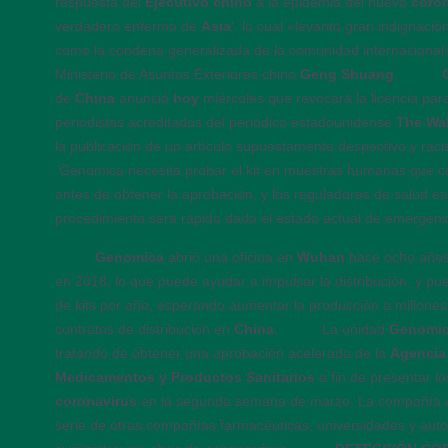
respuesta del
Ejecutivo chino
a la epidemia del nuevo
coro
verdadero enfermo de
Asia
‘, lo cual «levantó gran indignació
como la condena generalizada de la comunidad internacional
Ministerio de Asuntos Exteriores chino
Geng Shuang
.
10:04
de
China
anunció
hoy
miércoles que revocará la licencia para
periodistas acreditados del periódico estadounidense
The Wal
la publicación de un artículo supuestamente despectivo y raci
Genomica necesita probar el kit en muestras humanas que c
antes de obtener la aprobación, y los reguladores de salud e
procedimiento será rápido dado el estado actual de emergenc
09:56
Genomica
abrió una oficina en
Wuhan
hace ocho años 
en 2018, lo que puede ayudar a impulsar la distribución, y pue
de kits por año, esperando aumentar la producción a millone
contratos de distribución en
China
.
09:52
La unidad
Genomic
tratando de obtener una aprobación acelerada de la
Agencia
Medicamentos y Productos Sanitarios
a fin de presentar lo
coronavirus
en la segunda semana de marzo. La compañía 
serie de otras compañías farmacéuticas, universidades y aut