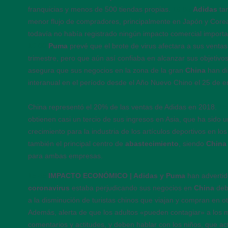
franquicias y menos de 500 tiendas propias.
16:05
Adidas
ta
menor flujo de compradores, principalmente en Japón y Corea
todavía no había registrado ningún impacto comercial import
16:00
Puma
prevé que el brote de virus afectara a sus ventas
trimestre, pero que aún así confiaba en alcanzar sus objetiv
asegura que sus negocios en la zona de la gran
China
han d
interanual en el período desde el Año Nuevo Chino el 25 de e
China representó el 20% de las ventas de Adidas en 2018.
15
obtienen casi un tercio de sus ingresos en Asia, que ha sido
crecimiento para la industria de los artículos deportivos en lo
también el principal centro de
abastecimiento
, siendo
Chin
para ambas empresas.
15:45
IMPACTO ECONÓMICO | Adidas y Puma
han advertid
coronavirus
estaba perjudicando sus negocios en
China
deb
a la disminución de turistas chinos que viajan y compran en 
Además, alerta de que los adultos «pueden contagiar» a los
comentarios y actitudes, y deben hablar con los niños, que 