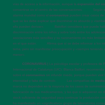
vías de acceso a la información, aunque la
expansión del co
convertirse en el centro de las conversaciones.
15:35
Según e
alarma mundial como el
coronavirus
pueden crear casos de d
que se les debe explicar que discriminar es absurdo y «tamb
ella pueden derivar».
15:30
Batollori considera que puede hab
discriminación entre los niños y sobre todo entre los adolesc
asociaciones más sencillas y su razonamiento es más limitad
en el que están.
15:25
Afirma que sí se debe informar a los ni
tema, pero sin manifestar preocupación y «siempre teniendo 
menor».
15:20
CORONAVIRUS |
La psicológa escolar y profesora de Ps
Internacional de Catalunya (UIC), Blanca Batllori, recomienda
sobre el
coronavirus
sin infundir miedo, porque pueden vivi
intensidad y falta de control».
15:15
Las compañías de
medi
marca no dependen en la mayoría de los casos de suministro
fabricación de sus medicamentos, y las que sí adquieren en 
stock suficiente de seguridad para continuar la producción c
ha manifestado un «significativo» grupo de laboratorios cons