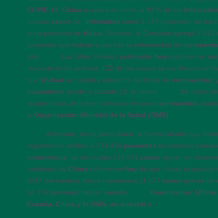
COVID-19
,
China
acapara en torno al 99 % de los
infectado
nuevos
casos
de
infectados
sumó 1.749 pacientes, de los c
en la provincia de
Hubei
. Además, la Comisión agregó 1.824 n
pacientes que habían superado la enfermedad del
coronavi
alta.
08:00
Las cifras oficiales publicadas
hoy
suponen un au
respecto al día anterior, 132 de las cuales se certificaron en l
que
Wuhan
es capital y epicentro del brote de
coronavirus
,
cuarentena
desde el pasado 23 de enero.
07:57
De estos úl
sospechosos de haber contraído el nuevo
coronavirus
, bau
la
Organización Mundial de la Salud (OMS)
.
07:55
Asimismo, en su parte diario, la fuente añadió que hasta
seguimiento médico a 574.418
pacientes
en contacto cercan
coronavirus
, de los cuales 135.881
casos
siguen en observ
sanitarias de
China
informaron
hoy
de que, hasta la pasada 
GMT del martes), había registrados 11.977
casos
graves de
14.376 personas habían sanado.
07:50
Coronavirus: Última 
España, China y la OMS, en directo
La