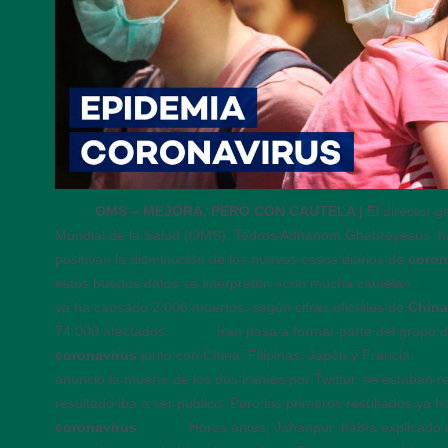
19:35
OMS – MEJORA, PERO CON CAUTELA |
El director g
Mundial de la Salud (OMS), Tedros Adhanom Ghebreyesus, ha 
positiva» la disminución de los nuevos casos diarios de
coron
estos buenos datos se interpreten «con mucha cautela».
19:
ya ha causado 2.006 muertos, según cifras oficiales de
China
74.000 afectados.
19:25
Iran pasa a formar parte del grupo 
coronavirus
junto con China, Filipinas, Japón y Francia.
19:
anuncio la muerte de los dos iraníes por Twitter, se estaban r
resultado iba a ser público. Pero los primeros resultados ya h
coronavirus
.
19:15
Horas antes, Jahanpur, había explicado 