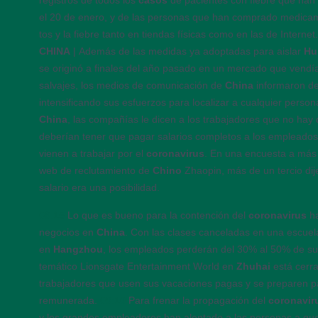
registros de todos los
casos
de pacientes con fiebre que han 
el 20 de enero, y de las personas que han comprado medicame
tos y la fiebre tanto en tiendas físicas como en las de Internet
CHINA
| Además de las medidas ya adoptadas para aislar
Hu
se originó a finales del año pasado en un mercado que vendí
salvajes, los medios de comunicación de
China
informaron de
intensificando sus esfuerzos para localizar a cualquier person
China
, las compañías le dicen a los trabajadores que no hay 
deberían tener que pagar salarios completos a los empleado
vienen a trabajar por el
coronavirus
. En una encuesta a más 
web de reclutamiento de
Chino
Zhaopin, más de un tercio di
salario era una posibilidad.
09:15
Lo que es bueno para la contención del
coronavirus
h
negocios en
China
. Con las clases canceladas en una escuela
en
Hangzhou
, los empleados perderán del 30% al 50% de sus
temático Lionsgate Entertainment World en
Zhuhai
está cerra
trabajadores que usen sus vacaciones pagas y se preparen pa
remunerada.
09:10
Para frenar la propagación del
coronavir
y los grandes empleadores han alentado a las personas a qu