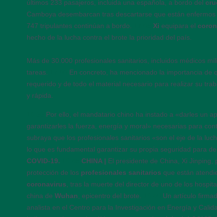
últimos 233 pasajeros, incluida una española, a bordo del
cru
Camboya desembarcan tras descartarse que están enfermos
747 tripulantes continúan a bordo.
17:05
Xi
equipara el
coron
hecho de la lucha contra el brote la prioridad del país.
Más de 30.000 profesionales sanitarios, incluidos médicos mili
tareas.
17:00
En concreto, ha mencionado la importancia de q
requerido y de todo el material necesario para realizar su tra
y rápida.
16:55
Por ello, el mandatario chino ha instado a «darles un a
garantizarles la fuerza, energía y moral» necesarias para con
subraya que los profesionales sanitarios «son el eje de la luc
lo que es fundamental garantizar su propia seguridad para d
COVID-19.
16:45
CHINA |
El presidente de China, Xi Jinping,
protección de los
profesionales sanitarios
que están atendi
coronavirus
, tras la muerte del director de uno de los hospit
china de
Wuhan
, epicentro del brote.
16:40
Un artículo firma
analista en el Centro para la Investigación en Energía y Calida