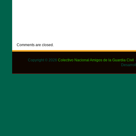
CATEGORIES:
DESTACADOS
,
NOTICIAS
Comments are closed.
Copyright © 2026
Colectivo Nacional Amigos de la Guardia Civil
-
Desarrol