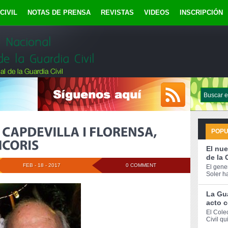
CIVIL
NOTAS DE PRENSA
REVISTAS
VIDEOS
INSCRIPCIÓN
POP
El nue
de la 
FEB - 18 - 2017
0 COMMENT
El gene
Soler h
La Gua
acto c
El Cole
Civil qu