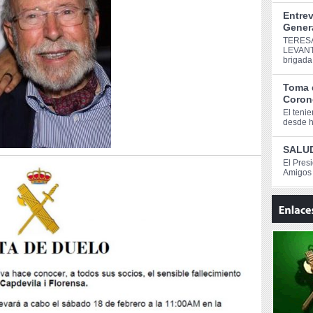
Entrev
Genera
TERESA
LEVANT
brigada
Toma 
Corone
El teni
desde ho
SALUD
El Pres
Amigos 