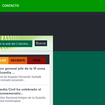
CONTACTO
ULAR
RECIENTE
TAGS
vo general jefe de la VI zona
Guardia ...
ral de brigada Fernando Santafé
a tomado posesión ...
rdia Civil ha celebrado el
onmemorativ...
ctivo Nacional Amigos de la Guardia
iere homenajear ...