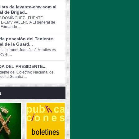
ista de levante-emv.com al
l de Brigad...
 DOMÍNGUEZ - FUENTE:
E-EMV VALENCIA El general de
 Fernando ...
de posesión del Teniente
l de la Guard...
ente coronel Juan José Miralles es
y el ...
A DEL PRESIDENTE...
idente del Colectivo Nacional de
de la Guardia ...