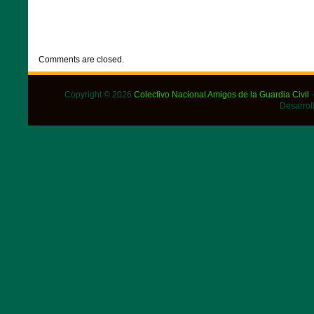
CATEGORIES:
DESTACADOS
,
NOTICIAS
Comments are closed.
Copyright © 2026
Colectivo Nacional Amigos de la Guardia Civil
-
Desarrol