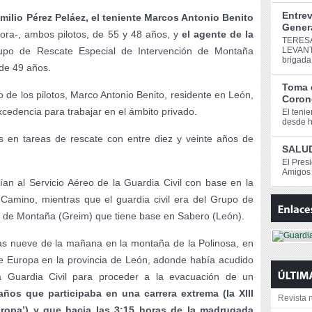
Entrev
Emilio Pérez Peláez, el teniente Marcos Antonio Benito
Genera
ora-, ambos pilotos, de 55 y 48 años, y
el agente de la
TERESA
po de Rescate Especial de Intervención de Montaña
LEVANT
brigada
 de 49 años.
Toma 
 de los pilotos, Marco Antonio Benito, residente en León,
Corone
xcedencia para trabajar en el ámbito privado.
El teni
desde ho
s en tareas de rescate con entre diez y veinte años de
SALUD
El Pres
Amigos 
cían al Servicio Aéreo de la Guardia Civil con base en la
 Camino, mientras que el guardia civil era del Grupo de
n de Montaña (Greim) que tiene base en Sabero (León).
las nueve de la mañana en la montaña de la Polinosa, en
de Europa en la provincia de León, adonde había acudido
la Guardia Civil para proceder a la evacuación de un
ños que participaba en una carrera extrema (la XIII
Revista n
ropa’)
y que hacia las 3:15 horas de la madrugada