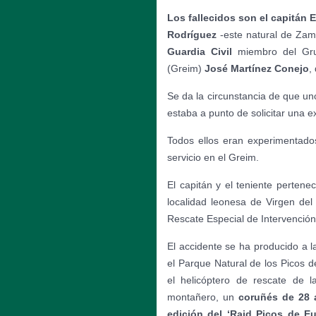
Los fallecidos
son el capitán 
Rodríguez
-este natural de Zam
Guardia Civil
miembro del Gru
(Greim)
José Martínez Conejo
,
Se da la circunstancia de que uno
estaba a punto de solicitar una e
Todos ellos eran experimentado
servicio en el Greim.
El capitán y el teniente pertene
localidad leonesa de Virgen del
Rescate Especial de Intervenció
El accidente se ha producido a 
el Parque Natural de los Picos 
el helicóptero de rescate de 
montañero, un
coruñés de 28 a
edición del ‘Raid Picos de Eu