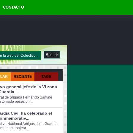
CONTACTO
ULAR
RECIENTE
TAGS
vo general jefe de la VI zona
Guardia ...
ral de brigada Fernando Santafé
a tomado posesión ...
rdia Civil ha celebrado el
onmemorativ...
ctivo Nacional Amigos de la Guardia
iere homenajear ...