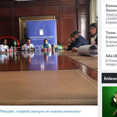
Entrev
Genera
TERESA
LEVANT
brigada
Toma 
Corone
El teni
desde ho
SALUD
El Pres
Amigos 
 «Pescaito, nadarás siempre en nuestra memoria»