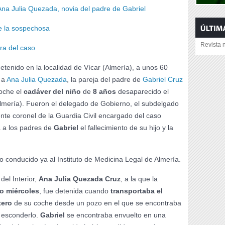
na Julia Quezada, novia del padre de Gabriel
de la sospechosa
Revista n
ora del caso
etenido en la localidad de Vícar (Almería), a unos 60
, a
Ana Julia Quezada
, la pareja del padre de
Gabriel Cruz
coche el
cadáver del niño
de
8 años
desaparecido el
lmería). Fueron el delegado de Gobierno, el subdelgado
ente coronel de la Guardia Civil encargado del caso
 a los padres de
Gabriel
el fallecimiento de su hijo y la
o conducido ya al Instituto de Medicina Legal de Almería.
del Interior,
Ana Julia Quezada Cruz
, a la que la
do miércoles
, fue detenida cuando
transportaba el
tero
de su coche desde un pozo en el que se encontraba
a esconderlo.
Gabriel
se encontraba envuelto en una