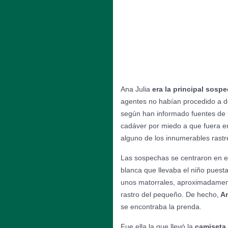
Ana Julia
era la principal sosp
agentes no habían procedido a de
según han informado fuentes de l
cadáver por miedo a que fuera e
alguno de los innumerables rastr
Las sospechas se centraron en el
blanca que llevaba el niño puest
unos matorrales, aproximadamente
rastro del pequeño. De hecho,
An
se encontraba la prenda.
Fue ella la que llevó la
camiseta