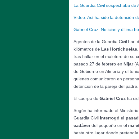
La Guardia Civil sospechaba de A
Vídeo: Así ha sido la detención 
Gabriel Cruz: Noticias y última h
Agentes de la Guardia Civil han d
kilómetros de
Las Hortichuelas
tras hallar en el maletero de su 
pasado 27 de febrero en
Níjar
(A
de Gobierno en Almería y el teni
quienes comunicaron en persona
detención de la pareja del padre.
El cuerpo de
Gabriel Cruz
ha sid
Según ha informado el Ministerio 
Guardia Civil
interrogó el pasa
cadáver
del pequeño en el
male
hasta otro lugar donde pretendí