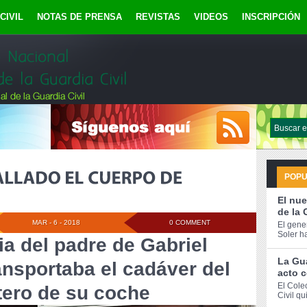
CIVIL
NOTAS DE PRENSA
REVISTAS
VIDEOS
INSCRIPCIÓN
POP
El nue
de la 
MAR - 6 - 2018
0 COMMENT
El gene
Soler h
ia del padre de Gabriel
La Gua
nsportaba el cadáver del
acto c
El Cole
tero de su coche
Civil qu