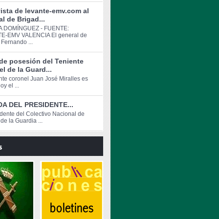
ista de levante-emv.com al
l de Brigad...
 DOMÍNGUEZ - FUENTE:
E-EMV VALENCIA El general de
 Fernando ...
de posesión del Teniente
l de la Guard...
ente coronel Juan José Miralles es
y el ...
A DEL PRESIDENTE...
idente del Colectivo Nacional de
de la Guardia ...