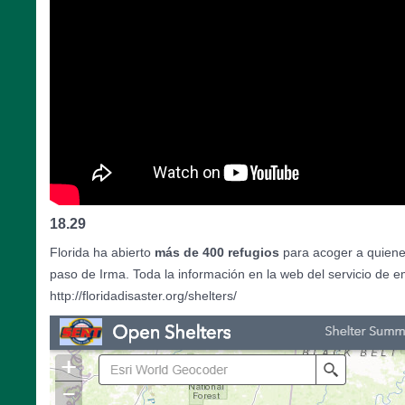
18.29
Florida ha abierto
más de 400 refugios
para acoger a quienes
paso de Irma. Toda la información en la web del servicio de 
http://floridadisaster.org/shelters/