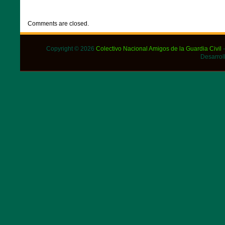
CATEGORIES:
DESTACADOS
,
NOTICIAS
Comments are closed.
Copyright © 2026
Colectivo Nacional Amigos de la Guardia Civil
-
Desarrol