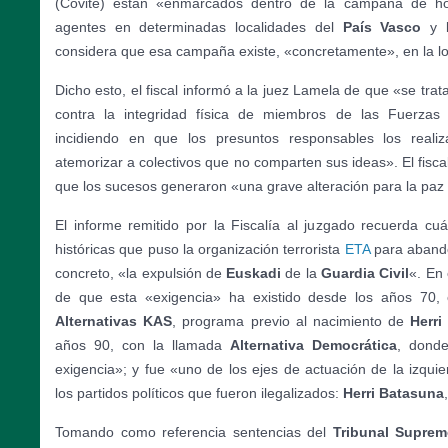
(Covite) están «enmarcados dentro de la campaña de ho
agentes en determinadas localidades del
País Vasco
y
considera que esa campaña existe, «concretamente», en la lo
Dicho esto, el fiscal informó a la juez Lamela de que «se trat
contra la integridad física de miembros de las Fuerza
incidiendo en que los presuntos responsables los reali
atemorizar a colectivos que no comparten sus ideas». El fiscal
que los sucesos generaron «una grave alteración para la paz 
El informe remitido por la Fiscalía al juzgado recuerda cu
históricas que puso la organización terrorista
ETA
para abando
concreto, «la expulsión de
Euskadi
de la
Guardia Civil
«. En 
de que esta «exigencia» ha existido desde los años 70,
Alternativas KAS
, programa previo al nacimiento de
Herri
años 90, con la llamada
Alternativa Democrática
, donde
exigencia»; y fue «uno de los ejes de actuación de la izqui
los partidos políticos que fueron ilegalizados:
Herri Batasuna
Tomando como referencia sentencias del
Tribunal Supre