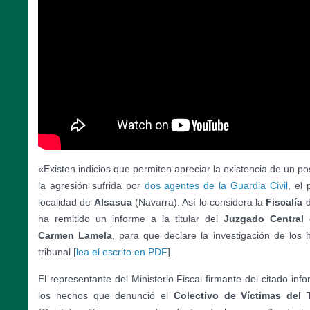
«Existen indicios que permiten apreciar la existencia de un po
la agresión sufrida por
dos agentes de la Guardia Civil
, el
localidad de
Alsasua
(Navarra). Así lo considera la
Fiscalía
ha remitido un informe a la titular del
Juzgado Central 
Carmen Lamela
, para que declare la investigación de los
tribunal [
lea el escrito en PDF
].
El representante del Ministerio Fiscal firmante del citado inf
los hechos que denunció el
Colectivo de Víctimas del 