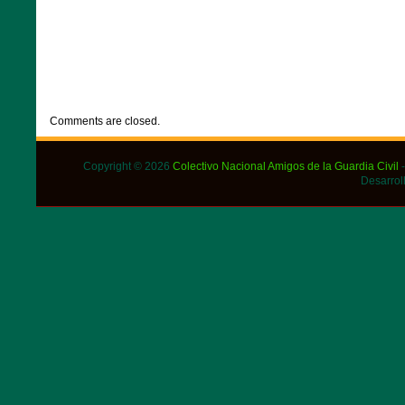
CATEGORIES:
DESTACADOS
,
NOTICIAS
Comments are closed.
Copyright © 2026
Colectivo Nacional Amigos de la Guardia Civil
-
Desarrol