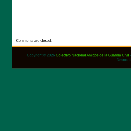
CATEGORIES:
DESTACADOS
,
NOTICIAS
Comments are closed.
Copyright © 2026
Colectivo Nacional Amigos de la Guardia Civil
-
Desarrol