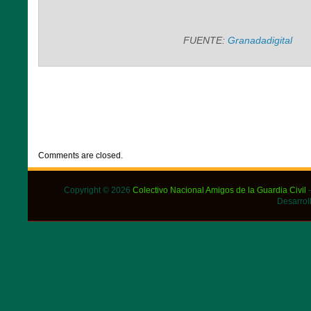
FUENTE:
Granadadigital
CATEGORIES:
DESTACADOS
,
NOTICIAS
Comments are closed.
Copyright © 2026
Colectivo Nacional Amigos de la Guardia Civil
-
Desarrol