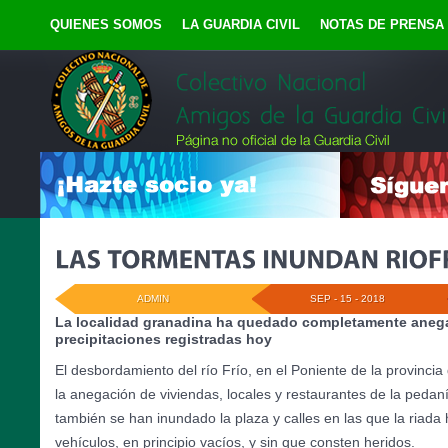
QUIENES SOMOS
LA GUARDIA CIVIL
NOTAS DE PRENSA
ADMIN
SEP - 15 - 2018
La localidad granadina ha quedado completamente anega
precipitaciones registradas hoy
El desbordamiento del río Frío, en el Poniente de la provinc
la anegación de viviendas, locales y restaurantes de la pedan
también se han inundado la plaza y calles en las que la riada
vehículos, en principio vacíos, y sin que consten heridos.