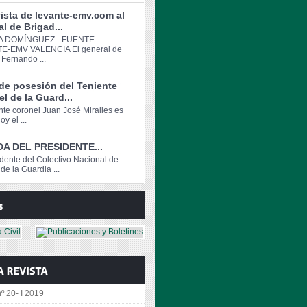
ista de levante-emv.com al
l de Brigad...
 DOMÍNGUEZ - FUENTE:
E-EMV VALENCIA El general de
 Fernando ...
de posesión del Teniente
l de la Guard...
ente coronel Juan José Miralles es
y el ...
A DEL PRESIDENTE...
idente del Colectivo Nacional de
de la Guardia ...
º 20- I 2019