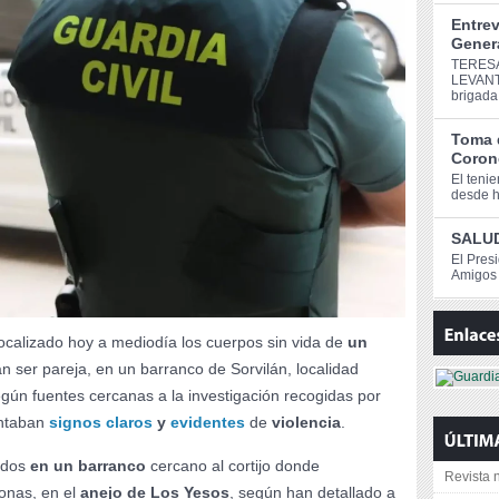
Entrev
Genera
TERESA
LEVANT
brigada
Toma 
Corone
El teni
desde ho
SALUD
El Pres
Amigos 
ocalizado hoy a mediodía los cuerpos sin vida de
un
an ser pareja, en un barranco de Sorvilán, localidad
egún fuentes cercanas a la investigación recogidas por
ntaban
signos claros
y
evidentes
de
violencia
.
ados
en un barranco
cercano al cortijo donde
Revista n
onas, en el
anejo de Los Yesos
, según han detallado a