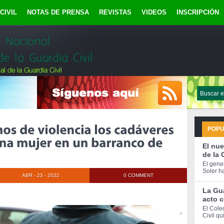
CIVIL
NOTAS DE PRENSA
REVISTAS
VIDEOS
INSCRIPCIÓN
POP
El nue
de la 
El gene
Soler h
ABR - 23 - 2022
0 COMMENT
La Gua
acto c
El Cole
Civil qu