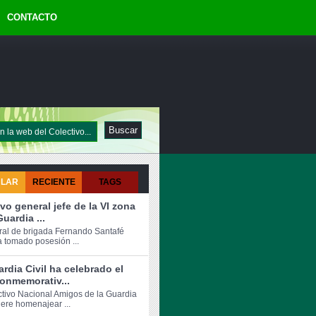
CONTACTO
ULAR
RECIENTE
TAGS
vo general jefe de la VI zona
Guardia ...
ral de brigada Fernando Santafé
a tomado posesión ...
rdia Civil ha celebrado el
onmemorativ...
ctivo Nacional Amigos de la Guardia
iere homenajear ...