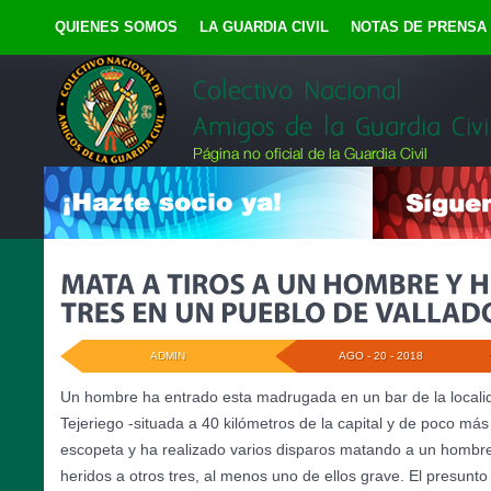
QUIENES SOMOS
LA GUARDIA CIVIL
NOTAS DE PRENSA
ADMIN
AGO - 20 - 2018
Un hombre ha entrado esta madrugada en un bar de la localida
Tejeriego -situada a 40 kilómetros de la capital y de poco má
escopeta y ha realizado varios disparos matando a un hombr
heridos a otros tres, al menos uno de ellos grave. El presunto