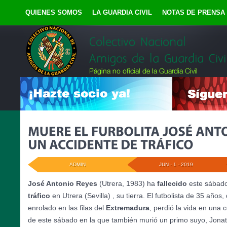
QUIENES SOMOS
LA GUARDIA CIVIL
NOTAS DE PRENSA
ADMIN
JUN - 1 - 2019
José Antonio Reyes
(Utrera, 1983) ha
fallecido
este sábad
tráfico
en Utrera (Sevilla) , su tierra. El futbolista de 35 años
enrolado en las filas del
Extremadura
, perdió la vida en una 
de este sábado en la que también murió un primo suyo, Jona