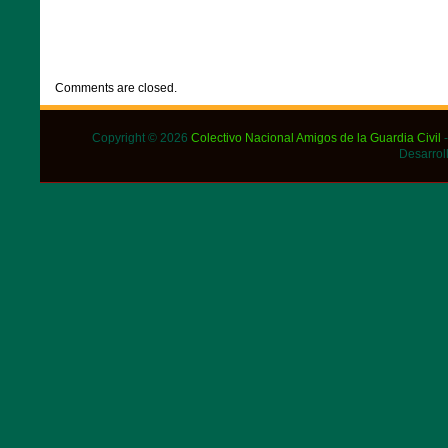
CATEGORIES:
DESTACADOS
,
NOTICIAS
Comments are closed.
Copyright © 2026
Colectivo Nacional Amigos de la Guardia Civil
-
Desarrol