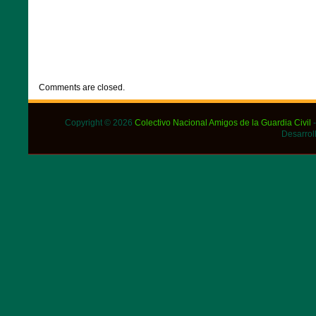
CATEGORIES:
DESTACADOS
,
NOTICIAS
Comments are closed.
Copyright © 2026
Colectivo Nacional Amigos de la Guardia Civil
-
Desarrol