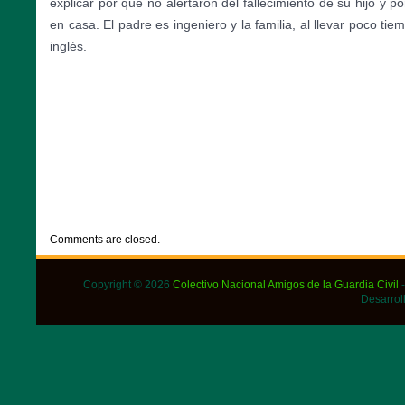
explicar por qué no alertaron del fallecimiento de su hijo y
en casa. El padre es ingeniero y la familia, al llevar poco ti
inglés.
CATEGORIES:
DESTACADOS
,
NOTICIAS
Comments are closed.
Copyright © 2026
Colectivo Nacional Amigos de la Guardia Civil
-
Desarrol